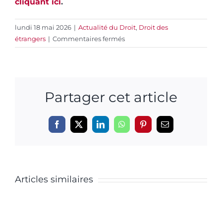
cliquant ici
.
lundi 18 mai 2026
|
Actualité du Droit
,
Droit des
sur
étrangers
|
Commentaires fermés
Guerre
totale
:
pourquoi
Partager cet article
le
Droit
International
Le
Facebook
X
LinkedIn
WhatsApp
Pinterest
Email
n’existe
plus
vote
?
La
de
Articles similaires
vision
confian
de
du