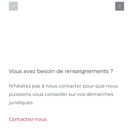
la
Premier
justice
ministr
qui
:
dépasse
implica
la
constitu
norme
et
responsa
Vous avez besoin de renseignements ?
citoyen
N'hésitez pas à nous contacter pour que nous
puissions vous conseiller sur vos démarches
juridiques.
Contactez-nous