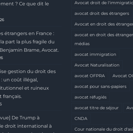
Avocat droit de l'immigrati
ment ? Ce que dit le
avocat droit des étrangers
026
Avocat en droit des étrange
s étrangers en France :
avocat en droit des étranger
a part la plus fragile du
médias
r Benjamin Brame, Avocat.
avocat immigration
26
Avocat Naturalisation
se gestion du droit des
avocat OFPRA
Avocat O
: un coût illégal,
avocat pour sans-papiers
itutionnel et ruineux
t français.
avocat réfugiés
26
avocat titre de séjour
Av
 vue] De Trump à
CNDA
le droit international à
Cour nationale du droit d'asi