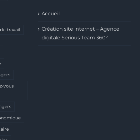
Accueil
Création site internet – Agence
 du travail
digitale Serious Team 360°
e
ngers
ez-vous
angers
conomique
taire