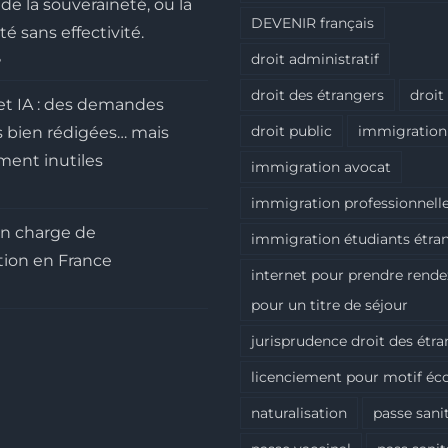
de la souveraineté, ou la
DEVENIR français
é sans effectivité.
6
droit administratif
droit des étrangers
droit
et IA : des demandes
droit public
immigration
s bien rédigées… mais
ment inutiles
immigration avocat
immigration professionnell
 en charge de
immigration étudiants étra
tion en France
internet pour prendre rend
pour un titre de séjour
jurisprudence droit des étr
licenciement pour motif é
naturalisation
passe sani