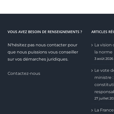
la
Cour
Nationale
du
Droit
d’Asile
VOUS AVEZ BESOIN DE RENSEIGNEMENTS ?
ARTICLES RÉ
N'hésitez pas nous contacter pour
La vision 
que nous puissions vous conseiller
la norme
3 août 2026
sur vos démarches juridiques.
Le vote d
Contactez-nous
ministre :
constitut
responsab
27 juillet 2
La France