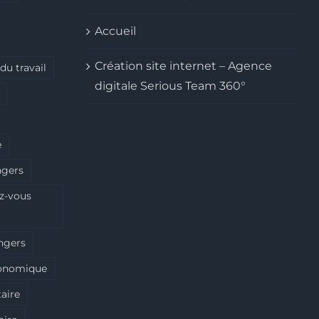
Accueil
Création site internet – Agence
 du travail
digitale Serious Team 360°
e
ngers
ez-vous
angers
conomique
taire