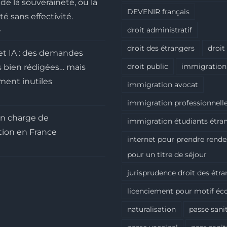
de la souveraineté, ou la
DEVENIR français
é sans effectivité.
6
droit administratif
droit des étrangers
droit
et IA : des demandes
droit public
immigration
s bien rédigées… mais
ment inutiles
immigration avocat
immigration professionnell
 en charge de
immigration étudiants étra
tion en France
internet pour prendre rend
pour un titre de séjour
jurisprudence droit des étr
licenciement pour motif é
naturalisation
passe sani