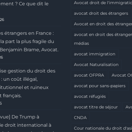
Avocat droit de l'immigrati
ment ? Ce que dit le
avocat droit des étrangers
026
Avocat en droit des étrange
s étrangers en France :
avocat en droit des étranger
a part la plus fragile du
médias
r Benjamin Brame, Avocat.
avocat immigration
26
Avocat Naturalisation
se gestion du droit des
avocat OFPRA
Avocat O
: un coût illégal,
avocat pour sans-papiers
itutionnel et ruineux
t français.
avocat réfugiés
26
avocat titre de séjour
Av
 vue] De Trump à
CNDA
le droit international à
Cour nationale du droit d'asi