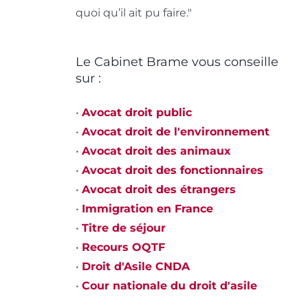
qui
:
quoi qu’il ait pu faire."
dépasse
im
ile
la
co
Le Cabinet Brame vous conseille
norme
et
sur :
.
re
•
Avocat droit public
ci
•
Avocat droit de l'environnement
jamin
•
Avocat droit des animaux
me,
•
Avocat droit des fonctionnaires
•
Avocat droit des étrangers
at.
•
Immigration en France
•
Titre de séjour
•
Recours OQTF
•
Droit d'Asile CNDA
•
Cour nationale du droit d'asile