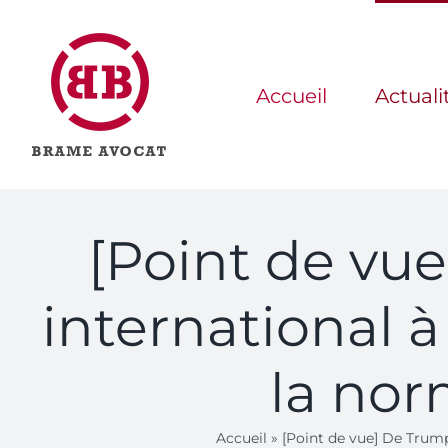
Passer
au
contenu
Accueil
Actuali
[Point de vue
international à
la norm
Accueil
»
[Point de vue] De Trump 