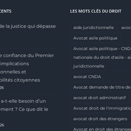
CENTS
LES MOTS CLÉS DU DROIT
de la justice qui dépasse
aide juridictionnelle
avoc
Avocat asile politique
Avocat asile politique - CND
e confiance du Premier
nationale du droit d'asile - a
 implications
juridictionnelle
ionnelles et
avocat CNDA
ilités citoyennes
Avocat demande de titre de
026
avocat droit administratif
 a-t-elle besoin d’un
Avocat droit de l'immigrati
ment ? Ce que dit le
avocat droit des étrangers
026
Avocat en droit des étrange