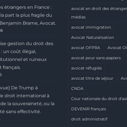
s étrangers en France :
avocat en droit des étranger
a part la plus fragile du
médias
r Benjamin Brame, Avocat.
avocat immigration
26
Avocat Naturalisation
se gestion du droit des
avocat OFPRA
Avocat O
: un coût illégal,
avocat pour sans-papiers
itutionnel et ruineux
t français.
avocat réfugiés
26
avocat titre de séjour
Av
 vue] De Trump à
CNDA
le droit international à
Cour nationale du droit d'asi
de la souveraineté, ou la
DEVENIR français
é sans effectivité.
6
droit administratif