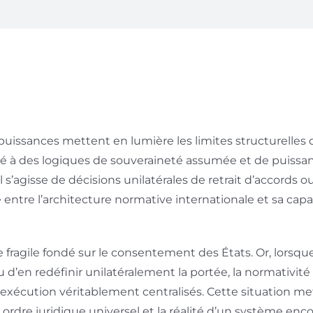
uissances mettent en lumière les limites structurelles 
nté à des logiques de souveraineté assumée et de puissa
 s’agisse de décisions unilatérales de retrait d’accords o
 entre l’architecture normative internationale et sa capa
re fragile fondé sur le consentement des États. Or, lorsqu
u d’en redéfinir unilatéralement la portée, la normativité
xécution véritablement centralisés. Cette situation me
rdre juridique universel et la réalité d’un système enc