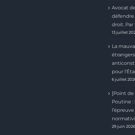
Avocat de
défendre l
droit. Pa
13 juillet 20
La mauvai
étrangers 
anticonst
pour l’Éta
6 juillet 20
[Point de
Poutine : 
l’épreuve 
normativit
29 juin 202