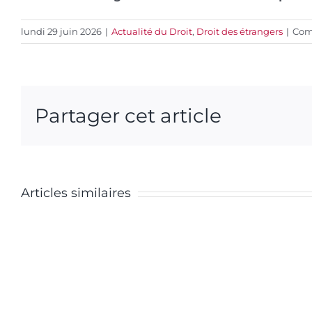
lundi 29 juin 2026
|
Actualité du Droit
,
Droit des étrangers
|
Com
Partager cet article
Le
vote
La
de
Articles similaires
vision
confi
de
du
la
Premi
justice
minis