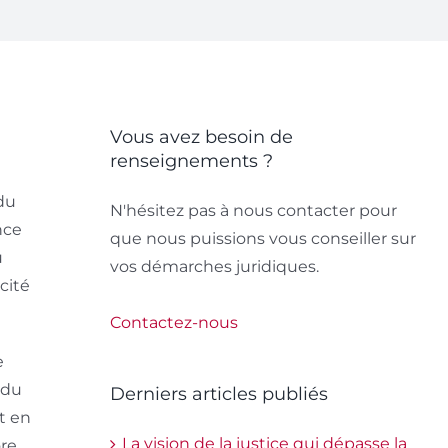
Vous avez besoin de
renseignements ?
du
N'hésitez pas à nous contacter pour
nce
que nous puissions vous conseiller sur
u
vos démarches juridiques.
cité
Contactez-nous
e
 du
Derniers articles publiés
t en
La vision de la justice qui dépasse la
ore