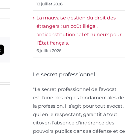
13 juillet 2026
La mauvaise gestion du droit des
cat
étrangers : un coût illégal,
anticonstitutionnel et ruineux pour
l’État français.
ngers
6 juillet 2026
t
Email
Le
vo
nce
Le secret professionnel…
La
d
vision
co
"Le secret professionnel de l’avocat
endre
est l’une des règles fondamentales de
de
d
la profession. Il s’agit pour tout avocat,
la
Pr
qui en le respectant, garantit à tout
justice
mi
citoyen l’absence d’ingérence des
pouvoirs publics dans sa défense et ce