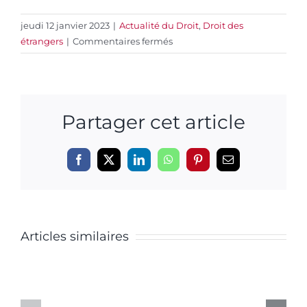
jeudi 12 janvier 2023
|
Actualité du Droit
,
Droit des
sur
étrangers
|
Commentaires fermés
Avocat
droit
des
étrangers
Partager cet article
Le
Facebook
X
LinkedIn
WhatsApp
Pinterest
Email
vote
La
de
Articles similaires
vision
confian
de
du
la
Premier