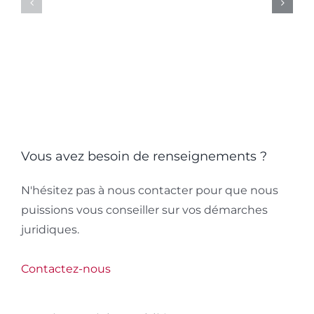
justice
ministr
qui
:
dépasse
implica
la
constitu
norme
et
responsa
Vous avez besoin de renseignements ?
citoyen
N'hésitez pas à nous contacter pour que nous
puissions vous conseiller sur vos démarches
juridiques.
Contactez-nous