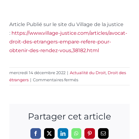
Article Publié sur le site du Village de la justice
:
https://www.village-justice.com/articles/avocat-
droit-des-etrangers-empare-refere-pour-
obtenir-des-rendez-vous,38182.html
mercredi 14 décembre 2022
|
Actualité du Droit
,
Droit des
sur
étrangers
|
Commentaires fermés
DROIT
DES
ÉTRANGERS
:
Partager cet article
USAGE
DU
RÉFÉRÉ
Le
Facebook
X
LinkedIn
WhatsApp
Pinterest
Email
POUR